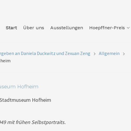
Start
Über uns
Ausstellungen
Hoepffner-Preis
vergeben an Daniela Duckwitz und Zexuan Zeng
Allgemein
fheim
museum Hofheim
im Stadtmuseum Hofheim
9 mit frühen Selbstportraits.