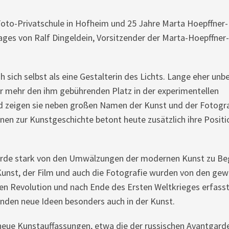
Foto-Privatschule in Hofheim und 25 Jahre Marta Hoepffner-
ages von Ralf Dingeldein, Vorsitzender der Marta-Hoepffner-
 sich selbst als eine Gestalterin des Lichts. Lange eher unb
r mehr den ihm gebührenden Platz in der experimentellen
nd zeigen sie neben großen Namen der Kunst und der Fotogra
nen zur Kunstgeschichte betont heute zusätzlich ihre Positi
urde stark von den Umwälzungen der modernen Kunst zu Be
 Kunst, der Film und auch die Fotografie wurden von den gew
en Revolution und nach Ende des Ersten Weltkrieges erfass
den neue Ideen besonders auch in der Kunst.
neue Kunstauffassungen, etwa die der russischen Avantgard