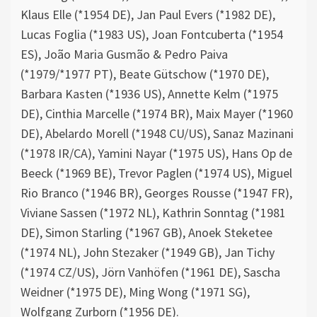
Klaus Elle (*1954 DE), Jan Paul Evers (*1982 DE),
Lucas Foglia (*1983 US), Joan Fontcuberta (*1954
ES), João Maria Gusmão & Pedro Paiva
(*1979/*1977 PT), Beate Gütschow (*1970 DE),
Barbara Kasten (*1936 US), Annette Kelm (*1975
DE), Cinthia Marcelle (*1974 BR), Maix Mayer (*1960
DE), Abelardo Morell (*1948 CU/US), Sanaz Mazinani
(*1978 IR/CA), Yamini Nayar (*1975 US), Hans Op de
Beeck (*1969 BE), Trevor Paglen (*1974 US), Miguel
Rio Branco (*1946 BR), Georges Rousse (*1947 FR),
Viviane Sassen (*1972 NL), Kathrin Sonntag (*1981
DE), Simon Starling (*1967 GB), Anoek Steketee
(*1974 NL), John Stezaker (*1949 GB), Jan Tichy
(*1974 CZ/US), Jörn Vanhöfen (*1961 DE), Sascha
Weidner (*1975 DE), Ming Wong (*1971 SG),
Wolfgang Zurborn (*1956 DE).